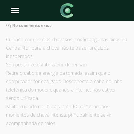
No comments exist
Cuidado com os dias chuvosos, confira algumas dicas da
CentralNET para a chuva não te trazer prejuízos
inesperados.
Sempre utilize estabilizador de tensão.
Retire o cabo de energia da tomada, assim que o
computador for desligado Desconecte o cabo da linha
telefônica do modem, quando a internet não estiver
sendo utilizada.
Muito cuidado na utilização do PC e internet nos
momentos de chuva intensa, principalmente se vir
acompanhada de raios.